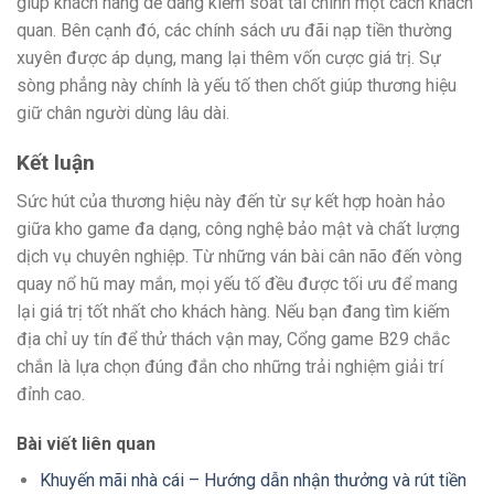
giúp khách hàng dễ dàng kiểm soát tài chính một cách khách
quan. Bên cạnh đó, các chính sách ưu đãi nạp tiền thường
xuyên được áp dụng, mang lại thêm vốn cược giá trị. Sự
sòng phẳng này chính là yếu tố then chốt giúp thương hiệu
giữ chân người dùng lâu dài.
Kết luận
Sức hút của thương hiệu này đến từ sự kết hợp hoàn hảo
giữa kho game đa dạng, công nghệ bảo mật và chất lượng
dịch vụ chuyên nghiệp. Từ những ván bài cân não đến vòng
quay nổ hũ may mắn, mọi yếu tố đều được tối ưu để mang
lại giá trị tốt nhất cho khách hàng. Nếu bạn đang tìm kiếm
địa chỉ uy tín để thử thách vận may, Cổng game B29 chắc
chắn là lựa chọn đúng đắn cho những trải nghiệm giải trí
đỉnh cao.
Bài viết liên quan
Khuyến mãi nhà cái – Hướng dẫn nhận thưởng và rút tiền