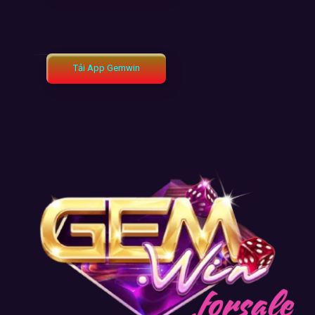
Tải App Gemwin