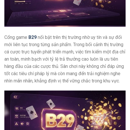
Cổng game
B29
nổi bật trên thị trường nhờ uy tín và sự đổi
mới liên tục trong từng sản phẩm. Trong bối cảnh thị trường
cá cược trực tuyến phát triển mạnh, việc tìm kiếm một địa chỉ
an toàn, minh bạch với tỷ lệ trả thưởng cao luôn là ưu tiên
hàng đầu của các cược thủ. Sân chơi này không chỉ đáp ứng
tốt các tiêu chí pháp lý mà còn mang đến trải nghiệm nghe
nhìn mãn nhãn, khẳng định vị thế vững chắc trong khu vực.