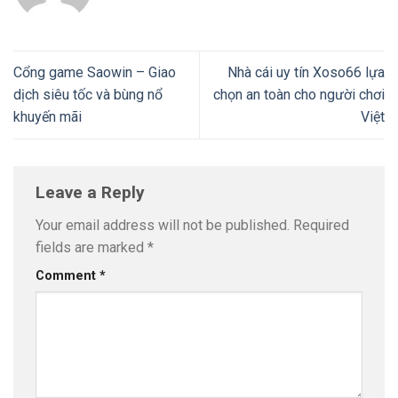
Cổng game Saowin – Giao
Nhà cái uy tín Xoso66 lựa
dịch siêu tốc và bùng nổ
chọn an toàn cho người chơi
khuyến mãi
Việt
Leave a Reply
Your email address will not be published.
Required
fields are marked
*
Comment
*